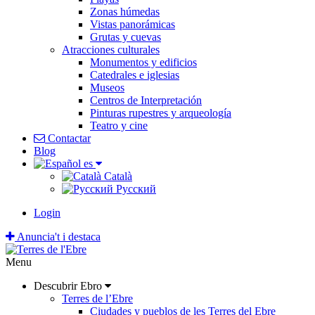
Zonas húmedas
Vistas panorámicas
Grutas y cuevas
Atracciones culturales
Monumentos y edificios
Catedrales e iglesias
Museos
Centros de Interpretación
Pinturas rupestres y arqueología
Teatro y cine
Contactar
Blog
es
Català
Pусский
Login
Anuncia't i destaca
Menu
Descubrir Ebro
Terres de l’Ebre
Ciudades y pueblos de les Terres del Ebre