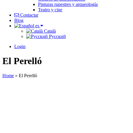
Pinturas rupestres y arqueología
Teatro y cine
Contactar
Blog
es
Català
Pусский
Login
El Perelló
Home
»
El Perelló