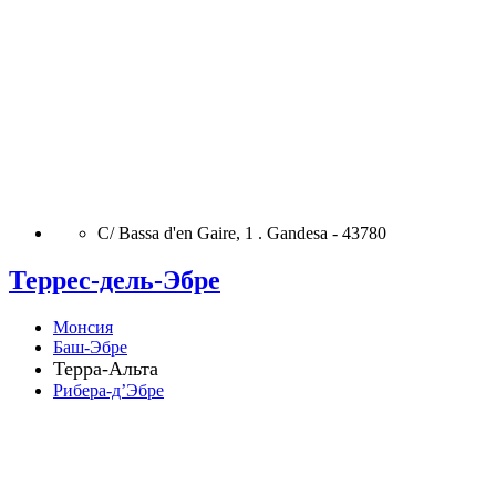
C/ Bassa d'en Gaire, 1 . Gandesa - 43780
Террес-дель-Эбре
Монсия
Баш-Эбре
Терра-Альта
Рибера-д’Эбре