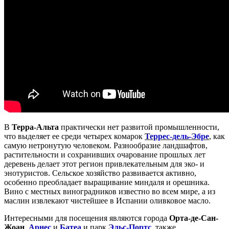
В
Терра-Альта
практически нет развитой промышленности,
что выделяет ее среди четырех комарок
Террес-дель-Эбре
, как
самую нетронутую человеком. Разнообразие ландшафтов,
растительности и сохранивших очарование прошлых лет
деревень делает этот регион привлекательным для эко- и
энотуристов. Сельское хозяйство развивается активно,
особенно преобладает выращивание миндаля и орешника.
Вино с местных виноградников известно во всем мире, а из
маслин извлекают чистейшее в Испании оливковое масло.
Интересными для посещения являются города
Орта-де-Сан-
Жоан
,
Арнес
и
Батеа
и парк
Эльс-Портс
, также