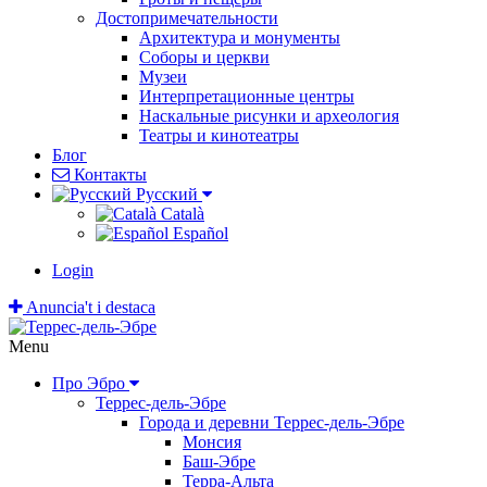
Достопримечательности
Архитектура и монументы
Соборы и церкви
Музеи
Интерпретационные центры
Наскальные рисунки и археология
Театры и кинотеатры
Блог
Контакты
Pусский
Català
Español
Login
Anuncia't i destaca
Menu
Про Эбро
Террес-дель-Эбре
Города и деревни Террес-дель-Эбре
Монсия
Баш-Эбре
Терра-Альта