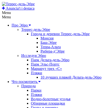
Anuncia't i destaca
Menu
Menu
Про Эбро
Террес-дель-Эбре
Города и деревни Террес-дель-Эбре
Монсия
Баш-Эбре
Терра-Альта
Рибера-д’Эбре
Исследуя Эбро
Парк Дельта-дель-Эбро
Парк Эльс-Портс
Маршрут трех «С»
Пляжи
10 лучших пляжей Дельта-дель-Эбро
Что посмотреть
Природа
Парки
Пляжи
Водно-болотные угодья
Обзорные площадки
Гроты и пещеры