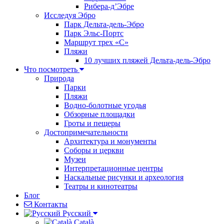
Рибера-д’Эбре
Исследуя Эбро
Парк Дельта-дель-Эбро
Парк Эльс-Портс
Маршрут трех «С»
Пляжи
10 лучших пляжей Дельта-дель-Эбро
Что посмотреть
Природа
Парки
Пляжи
Водно-болотные угодья
Обзорные площадки
Гроты и пещеры
Достопримечательности
Архитектура и монументы
Соборы и церкви
Музеи
Интерпретационные центры
Наскальные рисунки и археология
Театры и кинотеатры
Блог
Контакты
Pусский
Català