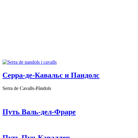
Серра-де-Кавальс и Пандолс
Serra de Cavalls-Pàndols
Путь Валь-дел-Фраре
Путь Пуч-Каваллер