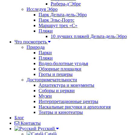
Рибера-д’Эбре
Исследуя Эбро
Парк Дельта-дель-Эбро
Парк Эльс-Портс
Маршрут трех «С»
Пляжи
10 лучших пляжей Дельта-дель-Эбро
Что посмотреть
Природа
Парки
Пляжи
Водно-болотные угодья
Обзорные площадки
Гроты и пещеры
Достопримечательности
Архитектура и монументы
Соборы и церкви
Музеи
Интерпретационные центры
Наскальные рисунки и археология
Театры и кинотеатры
Блог
Контакты
Pусский
Català