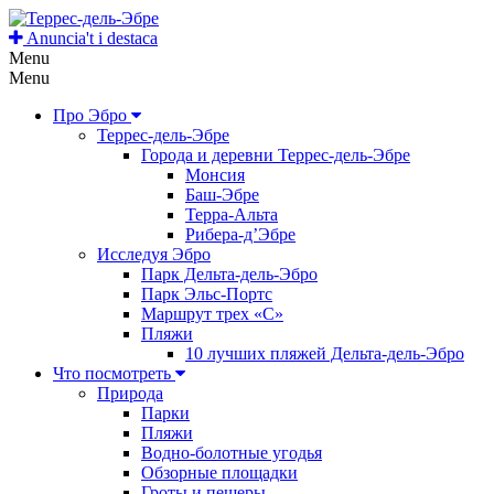
Anuncia't i destaca
Menu
Menu
Про Эбро
Террес-дель-Эбре
Города и деревни Террес-дель-Эбре
Монсия
Баш-Эбре
Терра-Альта
Рибера-д’Эбре
Исследуя Эбро
Парк Дельта-дель-Эбро
Парк Эльс-Портс
Маршрут трех «С»
Пляжи
10 лучших пляжей Дельта-дель-Эбро
Что посмотреть
Природа
Парки
Пляжи
Водно-болотные угодья
Обзорные площадки
Гроты и пещеры