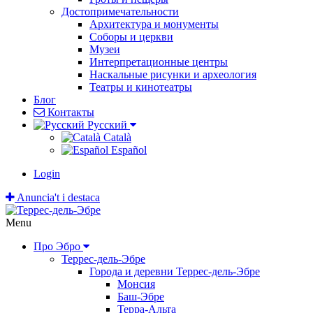
Достопримечательности
Архитектура и монументы
Соборы и церкви
Музеи
Интерпретационные центры
Наскальные рисунки и археология
Театры и кинотеатры
Блог
Контакты
Pусский
Català
Español
Login
Anuncia't i destaca
Menu
Про Эбро
Террес-дель-Эбре
Города и деревни Террес-дель-Эбре
Монсия
Баш-Эбре
Терра-Альта