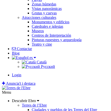
Zonas húmedas
Vistas panorámicas
Grutas y cuevas
Atracciones culturales
Monumentos y edificios
Catedrales e iglesias
Museos
Centros de Interpretación
Pinturas rupestres y arqueología
Teatro y cine
Contactar
Blog
es
Català
Pусский
Login
Anuncia't i destaca
Menu
Descubrir Ebro
Terres de l’Ebre
Ciudades y pueblos de les Terres del Ebre