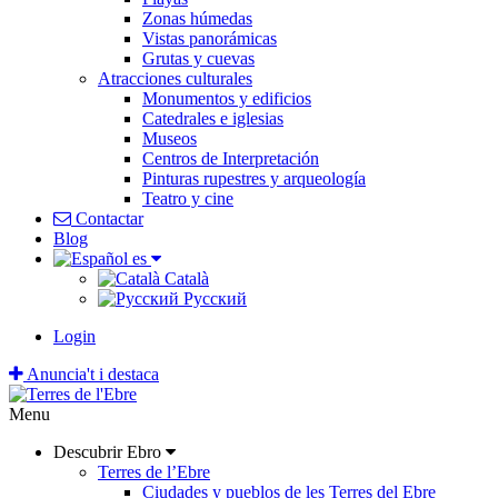
Zonas húmedas
Vistas panorámicas
Grutas y cuevas
Atracciones culturales
Monumentos y edificios
Catedrales e iglesias
Museos
Centros de Interpretación
Pinturas rupestres y arqueología
Teatro y cine
Contactar
Blog
es
Català
Pусский
Login
Anuncia't i destaca
Menu
Descubrir Ebro
Terres de l’Ebre
Ciudades y pueblos de les Terres del Ebre